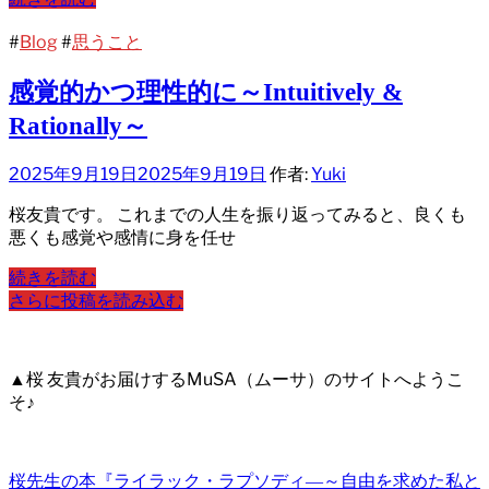
#
Blog
#
思うこと
感覚的かつ理性的に～Intuitively &
Rationally～
2025年9月19日
2025年9月19日
作者:
Yuki
桜友貴です。 これまでの人生を振り返ってみると、良くも
悪くも感覚や感情に身を任せ
続きを読む
さらに投稿を読み込む
▲桜 友貴がお届けするMuSA（ムーサ）のサイトへようこ
そ♪
桜先生の本『ライラック・ラプソディ―～自由を求めた私と