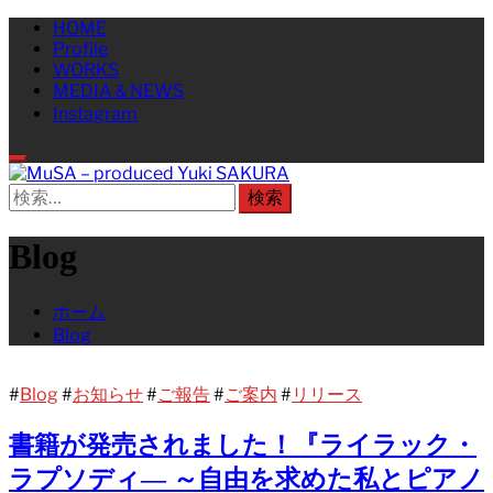
コ
メ
HOME
Profile
ン
イ
WORKS
テ
ン
MEDIA＆NEWS
ン
メ
Instagram
ツ
ニ
へ
ュ
ス
ー
キ
検
MuSA – produced Yuki SAKURA
ッ
索:
プ
Blog
ホーム
Blog
#
Blog
#
お知らせ
#
ご報告
#
ご案内
#
リリース
書籍が発売されました！『ライラック・
ラプソディ― ～自由を求めた私とピアノ