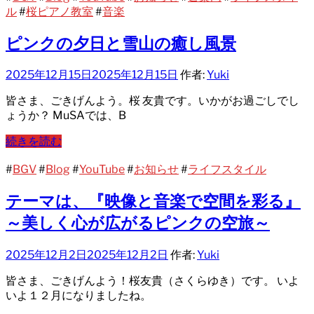
ル
#
桜ピアノ教室
#
音楽
ピンクの夕日と雪山の癒し風景
2025年12月15日
2025年12月15日
作者:
Yuki
皆さま、ごきげんよう。桜 友貴です。いかがお過ごしでし
ょうか？ MuSAでは、B
続きを読む
#
BGV
#
Blog
#
YouTube
#
お知らせ
#
ライフスタイル
テーマは、『映像と音楽で空間を彩る』
～美しく心が広がるピンクの空旅～
2025年12月2日
2025年12月2日
作者:
Yuki
皆さま、ごきげんよう！桜友貴（さくらゆき）です。 いよ
いよ１２月になりましたね。