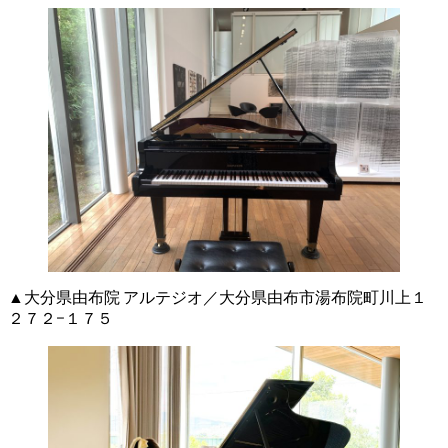
▲大分県由布院 アルテジオ／大分県由布市湯布院町川上１
２７２−１７５