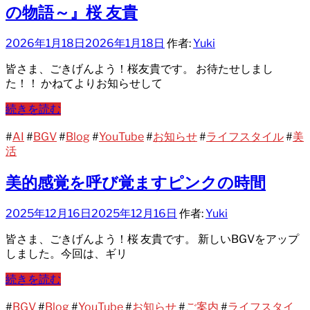
の物語～』桜 友貴
2026年1月18日
2026年1月18日
作者:
Yuki
皆さま、ごきげんよう！桜友貴です。 お待たせしまし
た！！ かねてよりお知らせして
続きを読む
#
AI
#
BGV
#
Blog
#
YouTube
#
お知らせ
#
ライフスタイル
#
美
活
美的感覚を呼び覚ますピンクの時間
2025年12月16日
2025年12月16日
作者:
Yuki
皆さま、ごきげんよう！桜 友貴です。 新しいBGVをアップ
しました。今回は、ギリ
続きを読む
#
BGV
#
Blog
#
YouTube
#
お知らせ
#
ご案内
#
ライフスタイ